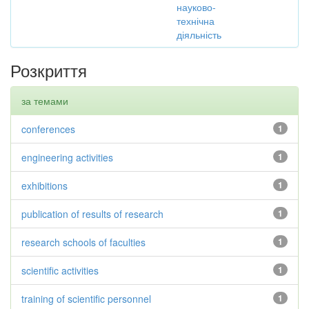
науково-
технічна
діяльність
Розкриття
за темами
conferences
1
engineering activities
1
exhibitions
1
publication of results of research
1
research schools of faculties
1
scientific activities
1
training of scientific personnel
1