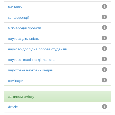
виставки
1
конференції
1
міжнародні проекти
1
наукова діяльність
1
науково-дослідна робота студентів
1
науково-технічна діяльність
1
підготовка наукових кадрів
1
семінари
1
за типом вмісту
Article
1