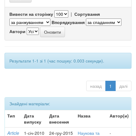
Вивести на сторінку
|
Сортування
Впорядкування
Автори
Результати 1-1 зі 1 (час пошуку: 0.003 секунди).
назад
1
далі
Знайдені матеріали:
Тип
Дата
Дата
Назва
Автор(и)
випуску
внесення
Article
1-січ-2010
24-гру-2015
Наукова та
-