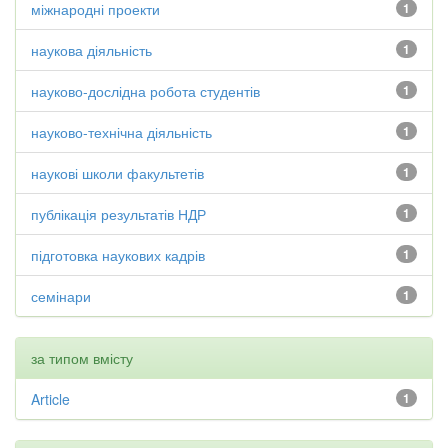
міжнародні проекти
1
наукова діяльність
1
науково-дослідна робота студентів
1
науково-технічна діяльність
1
наукові школи факультетів
1
публікація результатів НДР
1
підготовка наукових кадрів
1
семінари
1
за типом вмісту
Article
1