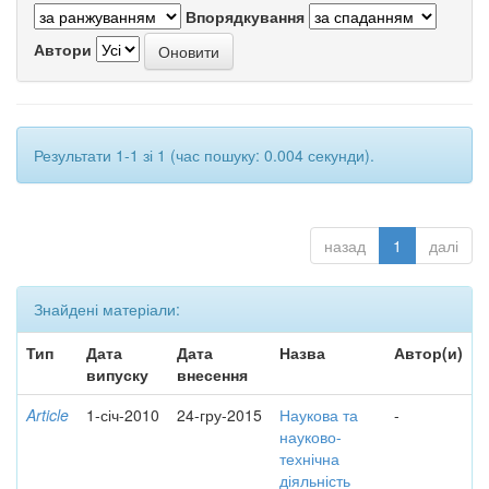
Впорядкування
Автори
Результати 1-1 зі 1 (час пошуку: 0.004 секунди).
назад
1
далі
Знайдені матеріали:
Тип
Дата
Дата
Назва
Автор(и)
випуску
внесення
Article
1-січ-2010
24-гру-2015
Наукова та
-
науково-
технічна
діяльність