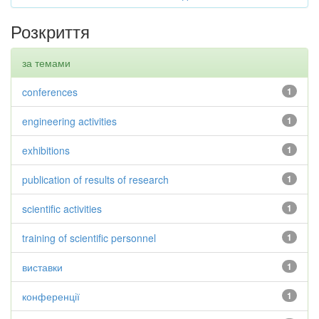
Розкриття
за темами
conferences
1
engineering activities
1
exhibitions
1
publication of results of research
1
scientific activities
1
training of scientific personnel
1
виставки
1
конференції
1