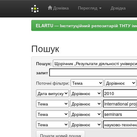
Домівка
Перегляд
Довідка
Skip
ELARTU — Інституційний репозитарій ТНТУ ім
navigation
Пошук
Пошук:
запит
Поточні фільтри:
Почати новий пошук