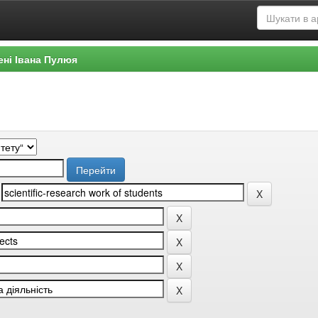
ені Івана Пулюя