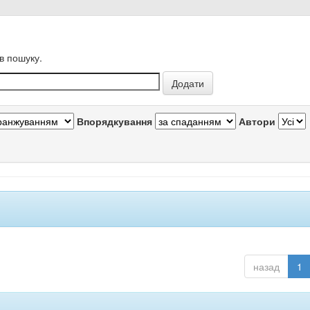
в пошуку.
Впорядкування
Автори
назад
1