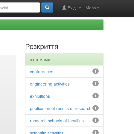
Вхід:
Мова
Розкриття
за темами
conferences
1
engineering activities
1
exhibitions
1
publication of results of research
1
research schools of faculties
1
scientific activities
1