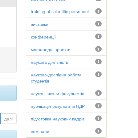
training of scientific personnel
1
виставки
1
конференції
1
міжнародні проекти
1
наукова діяльність
1
науково-дослідна робота
1
студентів
наукові школи факультетів
1
публікація результатів НДР
1
далі
підготовка наукових кадрів
1
семінари
1