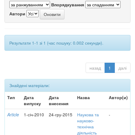
Впорядкування
Автори
Результати 1-1 зі 1 (час пошуку: 0.002 секунди).
назад
1
далі
Знайдені матеріали:
Тип
Дата
Дата
Назва
Автор(и)
випуску
внесення
Article
1-січ-2010
24-гру-2015
Наукова та
-
науково-
технічна
діяльність