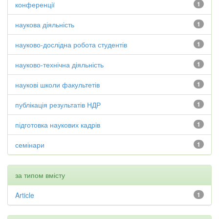
конференції
1
наукова діяльність
1
науково-дослідна робота студентів
1
науково-технічна діяльність
1
наукові школи факультетів
1
публікація результатів НДР
1
підготовка наукових кадрів
1
семінари
1
за типом вмісту
Article
1