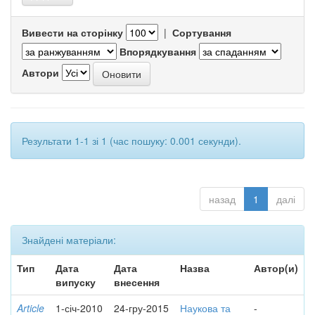
Вивести на сторінку
|
Сортування
Впорядкування
Автори
Результати 1-1 зі 1 (час пошуку: 0.001 секунди).
назад
1
далі
Знайдені матеріали:
Тип
Дата
Дата
Назва
Автор(и)
випуску
внесення
Article
1-січ-2010
24-гру-2015
Наукова та
-