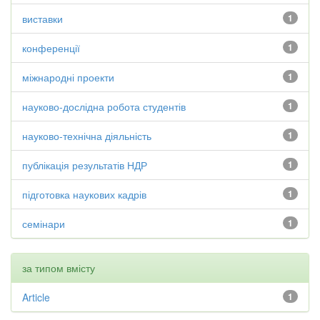
виставки
1
конференції
1
міжнародні проекти
1
науково-дослідна робота студентів
1
науково-технічна діяльність
1
публікація результатів НДР
1
підготовка наукових кадрів
1
семінари
1
за типом вмісту
Article
1