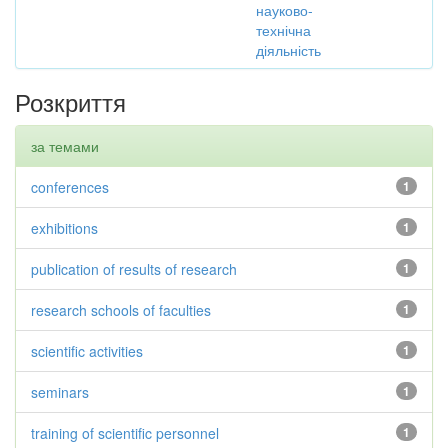
науково-
технічна
діяльність
Розкриття
за темами
conferences
1
exhibitions
1
publication of results of research
1
research schools of faculties
1
scientific activities
1
seminars
1
training of scientific personnel
1