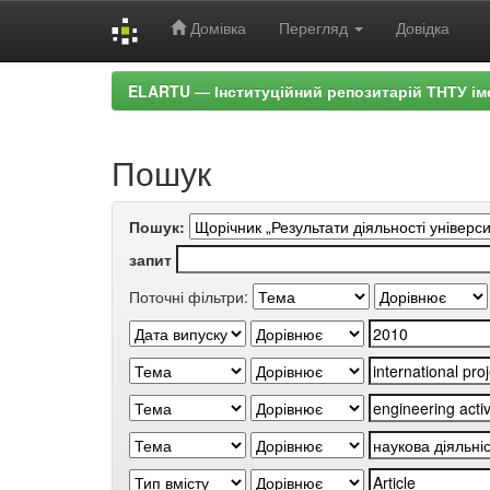
Домівка
Перегляд
Довідка
Skip
ELARTU — Інституційний репозитарій ТНТУ ім
navigation
Пошук
Пошук:
запит
Поточні фільтри: