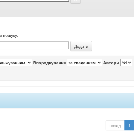
в пошуку.
Впорядкування
Автори
назад
1