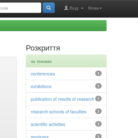
Вхід:
Мова
Розкриття
за темами
conferences
1
exhibitions
1
publication of results of research
1
research schools of faculties
1
scientific activities
1
seminars
1