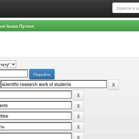
ені Івана Пулюя