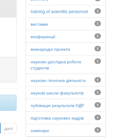
training of scientific personnel
1
виставки
1
конференції
1
міжнародні проекти
1
науково-дослідна робота
1
студентів
науково-технічна діяльність
1
наукові школи факультетів
1
публікація результатів НДР
1
підготовка наукових кадрів
1
далі
семінари
1