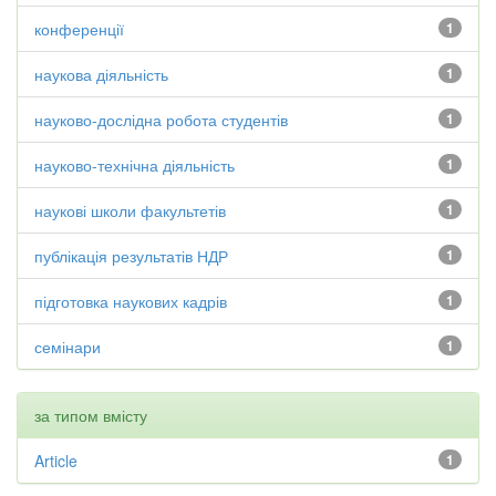
конференції
1
наукова діяльність
1
науково-дослідна робота студентів
1
науково-технічна діяльність
1
наукові школи факультетів
1
публікація результатів НДР
1
підготовка наукових кадрів
1
семінари
1
за типом вмісту
Article
1