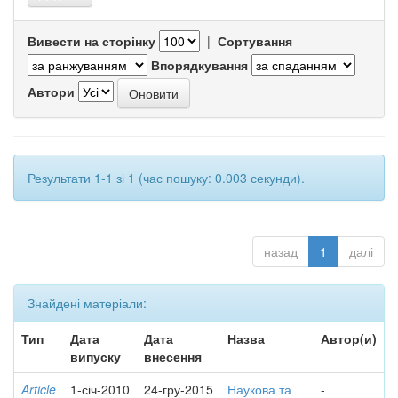
Вивести на сторінку
|
Сортування
Впорядкування
Автори
Результати 1-1 зі 1 (час пошуку: 0.003 секунди).
назад
1
далі
Знайдені матеріали:
Тип
Дата
Дата
Назва
Автор(и)
випуску
внесення
Article
1-січ-2010
24-гру-2015
Наукова та
-