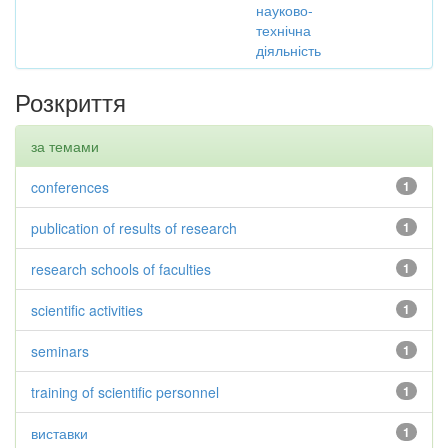
науково-
технічна
діяльність
Розкриття
за темами
conferences
1
publication of results of research
1
research schools of faculties
1
scientific activities
1
seminars
1
training of scientific personnel
1
виставки
1