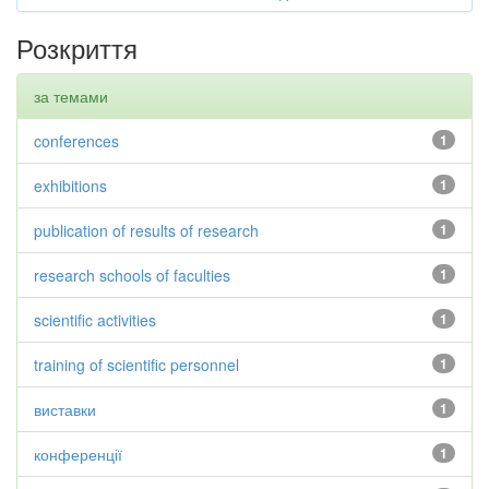
Розкриття
за темами
conferences
1
exhibitions
1
publication of results of research
1
research schools of faculties
1
scientific activities
1
training of scientific personnel
1
виставки
1
конференції
1