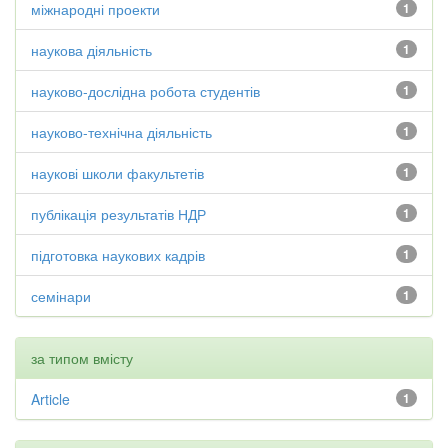
міжнародні проекти
1
наукова діяльність
1
науково-дослідна робота студентів
1
науково-технічна діяльність
1
наукові школи факультетів
1
публікація результатів НДР
1
підготовка наукових кадрів
1
семінари
1
за типом вмісту
Article
1