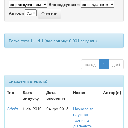
Впорядкування
Автори
Результати 1-1 зі 1 (час пошуку: 0.001 секунди).
назад
1
далі
Знайдені матеріали:
Тип
Дата
Дата
Назва
Автор(и)
випуску
внесення
Article
1-січ-2010
24-гру-2015
Наукова та
-
науково-
технічна
діяльність