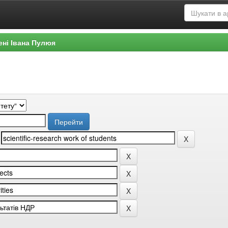
ені Івана Пулюя