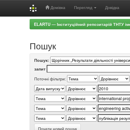
Домівка
Перегляд
Довідка
Skip
ELARTU — Інституційний репозитарій ТНТУ ім
navigation
Пошук
Пошук:
запит
Поточні фільтри:
Почати новий пошук