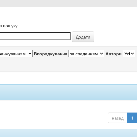
в пошуку.
Впорядкування
Автори
назад
1