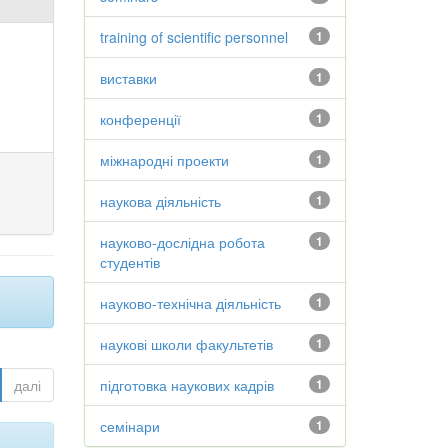
training of scientific personnel
1
виставки
1
конференції
1
міжнародні проекти
1
наукова діяльність
1
науково-дослідна робота
1
студентів
науково-технічна діяльність
1
наукові школи факультетів
1
далі
підготовка наукових кадрів
1
семінари
1