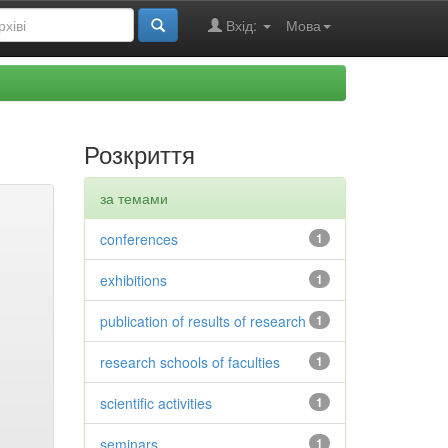
Вхід:
Мова
Розкриття
за темами
conferences
1
exhibitions
1
publication of results of research
1
research schools of faculties
1
scientific activities
1
seminars
1