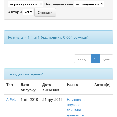
Впорядкування
Автори
Результати 1-1 зі 1 (час пошуку: 0.004 секунди).
назад
1
далі
Знайдені матеріали:
Тип
Дата
Дата
Назва
Автор(и)
випуску
внесення
Article
1-січ-2010
24-гру-2015
Наукова та
-
науково-
технічна
діяльність