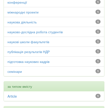
конференції
1
міжнародні проекти
1
наукова діяльність
1
науково-дослідна робота студентів
1
наукові школи факультетів
1
публікація результатів НДР
1
підготовка наукових кадрів
1
семінари
1
за типом вмісту
Article
1