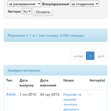
Впорядкування
Автори
Результати 1-1 зі 1 (час пошуку: 0.002 секунди).
назад
1
далі
Знайдені матеріали:
Тип
Дата
Дата
Назва
Автор(и)
випуску
внесення
Article
1-січ-2010
24-гру-2015
Наукова та
-
науково-
технічна
діяльність