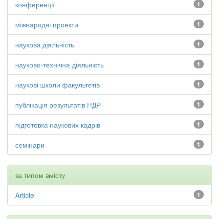
конференції
1
міжнародні проекти
1
наукова діяльність
1
науково-технічна діяльність
1
наукові школи факультетів
1
публікація результатів НДР
1
підготовка наукових кадрів
1
семінари
1
за типом вмісту
Article
1