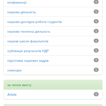
конференції
1
наукова діяльність
1
науково-дослідна робота студентів
1
науково-технічна діяльність
1
наукові школи факультетів
1
публікація результатів НДР
1
підготовка наукових кадрів
1
семінари
1
за типом вмісту
Article
1