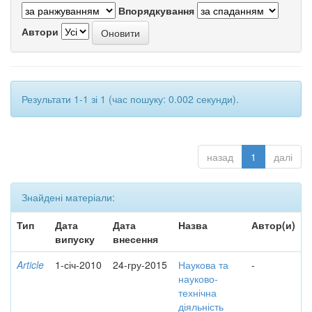
Впорядкування
Автори
Результати 1-1 зі 1 (час пошуку: 0.002 секунди).
назад
1
далі
Знайдені матеріали:
Тип
Дата
Дата
Назва
Автор(и)
випуску
внесення
Article
1-січ-2010
24-гру-2015
Наукова та
-
науково-
технічна
діяльність