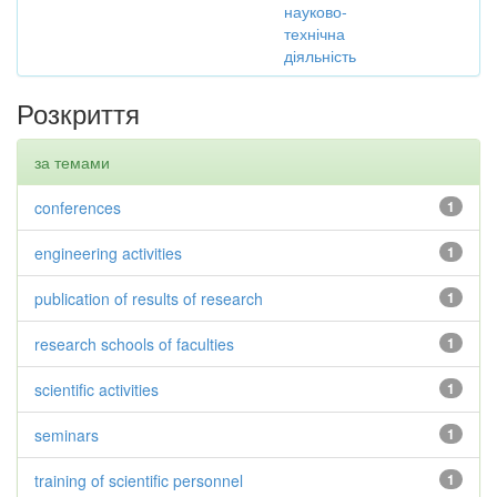
науково-
технічна
діяльність
Розкриття
за темами
conferences
1
engineering activities
1
publication of results of research
1
research schools of faculties
1
scientific activities
1
seminars
1
training of scientific personnel
1