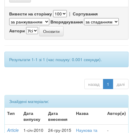
Вивести на сторінку
|
Сортування
Впорядкування
Автори
Результати 1-1 зі 1 (час пошуку: 0.001 секунди).
назад
1
далі
Знайдені матеріали:
Тип
Дата
Дата
Назва
Автор(и)
випуску
внесення
Article
1-січ-2010
24-гру-2015
Наукова та
-