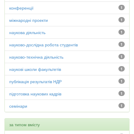
конференції
1
міжнародні проекти
1
наукова діяльність
1
науково-дослідна робота студентів
1
науково-технічна діяльність
1
наукові школи факультетів
1
публікація результатів НДР
1
підготовка наукових кадрів
1
семінари
1
за типом вмісту