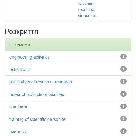
науково-
технічна
діяльність
Розкриття
за темами
engineering activities
1
exhibitions
1
publication of results of research
1
research schools of faculties
1
seminars
1
training of scientific personnel
1
виставки
1