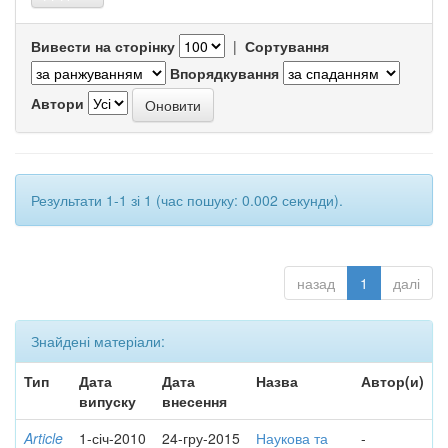
Вивести на сторінку
|
Сортування
Впорядкування
Автори
Результати 1-1 зі 1 (час пошуку: 0.002 секунди).
назад
1
далі
Знайдені матеріали:
Тип
Дата
Дата
Назва
Автор(и)
випуску
внесення
Article
1-січ-2010
24-гру-2015
Наукова та
-