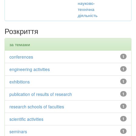
науково-
технічна
діяльність
Розкриття
за темами
conferences
1
engineering activities
1
exhibitions
1
publication of results of research
1
research schools of faculties
1
scientific activities
1
seminars
1