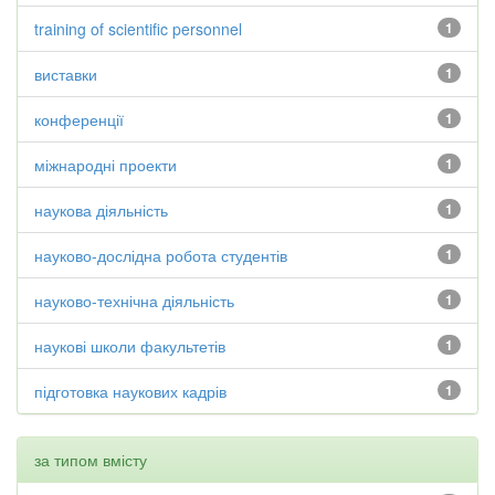
training of scientific personnel
1
виставки
1
конференції
1
міжнародні проекти
1
наукова діяльність
1
науково-дослідна робота студентів
1
науково-технічна діяльність
1
наукові школи факультетів
1
підготовка наукових кадрів
1
за типом вмісту