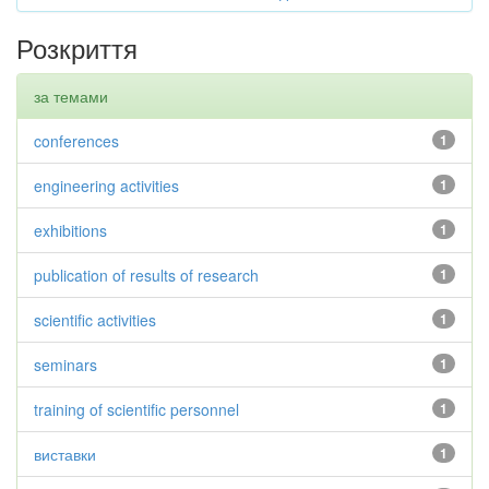
Розкриття
за темами
conferences
1
engineering activities
1
exhibitions
1
publication of results of research
1
scientific activities
1
seminars
1
training of scientific personnel
1
виставки
1