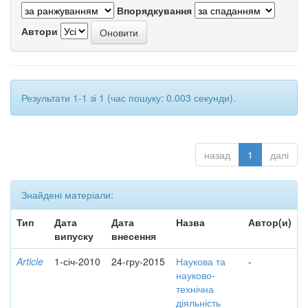
Впорядкування
Автори
Результати 1-1 зі 1 (час пошуку: 0.003 секунди).
назад
1
далі
Знайдені матеріали:
Тип
Дата
Дата
Назва
Автор(и)
випуску
внесення
Article
1-січ-2010
24-гру-2015
Наукова та
-
науково-
технічна
діяльність