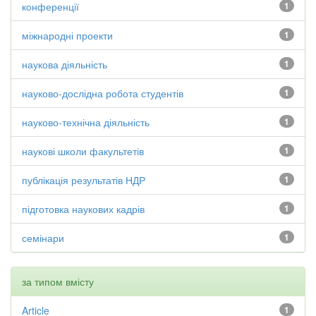
конференції
1
міжнародні проекти
1
наукова діяльність
1
науково-дослідна робота студентів
1
науково-технічна діяльність
1
наукові школи факультетів
1
публікація результатів НДР
1
підготовка наукових кадрів
1
семінари
1
за типом вмісту
Article
1