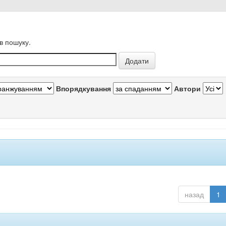
в пошуку.
Впорядкування
Автори
назад
1