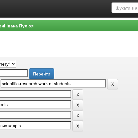
ені Івана Пулюя