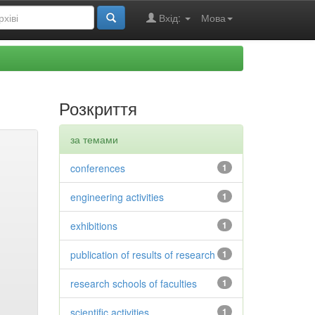
Вхід:
Мова
Розкриття
за темами
conferences
1
engineering activities
1
exhibitions
1
publication of results of research
1
research schools of faculties
1
scientific activities
1