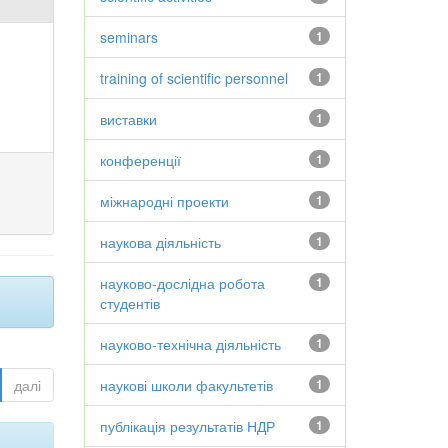
seminars
1
training of scientific personnel
1
виставки
1
конференції
1
міжнародні проекти
1
наукова діяльність
1
науково-дослідна робота
1
студентів
науково-технічна діяльність
1
далі
наукові школи факультетів
1
публікація результатів НДР
1