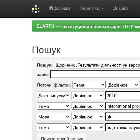
Домівка
Перегляд
Довідка
Skip
ELARTU — Інституційний репозитарій ТНТУ ім
navigation
Пошук
Пошук:
запит
Поточні фільтри:
Почати новий пошук