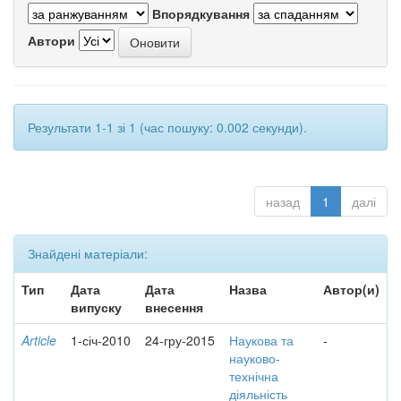
Впорядкування
Автори
Результати 1-1 зі 1 (час пошуку: 0.002 секунди).
назад
1
далі
Знайдені матеріали:
Тип
Дата
Дата
Назва
Автор(и)
випуску
внесення
Article
1-січ-2010
24-гру-2015
Наукова та
-
науково-
технічна
діяльність