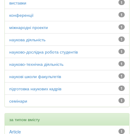
виставки
1
конференції
1
міжнародні проекти
1
наукова діяльність
1
науково-дослідна робота студентів
1
науково-технічна діяльність
1
наукові школи факультетів
1
підготовка наукових кадрів
1
семінари
1
за типом вмісту
Article
1