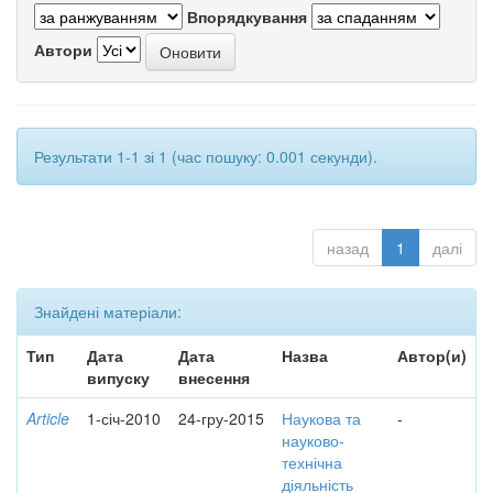
Впорядкування
Автори
Результати 1-1 зі 1 (час пошуку: 0.001 секунди).
назад
1
далі
Знайдені матеріали:
Тип
Дата
Дата
Назва
Автор(и)
випуску
внесення
Article
1-січ-2010
24-гру-2015
Наукова та
-
науково-
технічна
діяльність