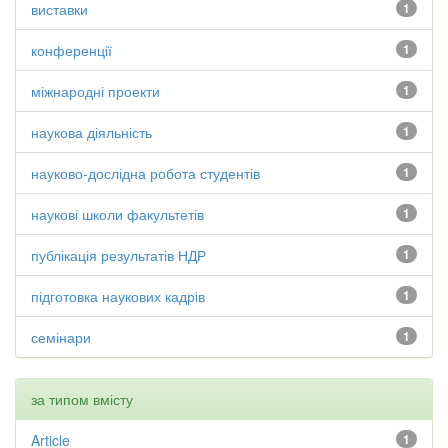
виставки
1
конференції
1
міжнародні проекти
1
наукова діяльність
1
науково-дослідна робота студентів
1
наукові школи факультетів
1
публікація результатів НДР
1
підготовка наукових кадрів
1
семінари
1
за типом вмісту
Article
1