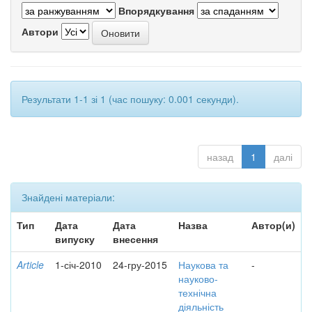
Впорядкування
Автори
Результати 1-1 зі 1 (час пошуку: 0.001 секунди).
назад
1
далі
Знайдені матеріали:
Тип
Дата
Дата
Назва
Автор(и)
випуску
внесення
Article
1-січ-2010
24-гру-2015
Наукова та
-
науково-
технічна
діяльність