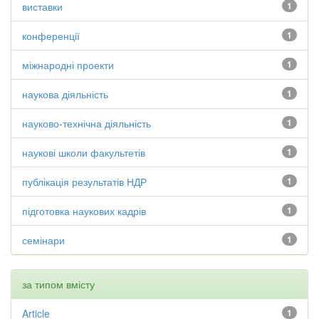
виставки
1
конференції
1
міжнародні проекти
1
наукова діяльність
1
науково-технічна діяльність
1
наукові школи факультетів
1
публікація результатів НДР
1
підготовка наукових кадрів
1
семінари
1
за типом вмісту
Article
1