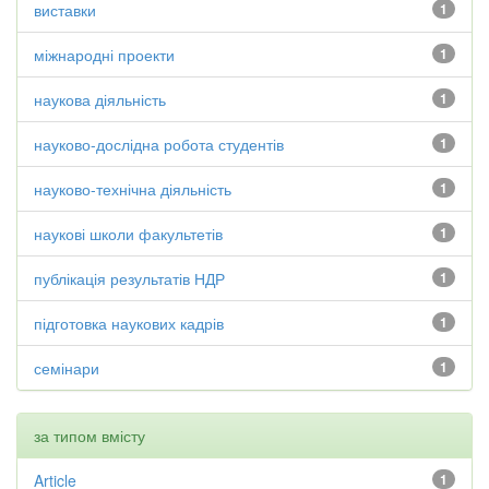
виставки
1
міжнародні проекти
1
наукова діяльність
1
науково-дослідна робота студентів
1
науково-технічна діяльність
1
наукові школи факультетів
1
публікація результатів НДР
1
підготовка наукових кадрів
1
семінари
1
за типом вмісту
Article
1