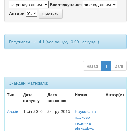
Впорядкування
Автори
Результати 1-1 зі 1 (час пошуку: 0.001 секунди).
назад
1
далі
Знайдені матеріали:
Тип
Дата
Дата
Назва
Автор(и)
випуску
внесення
Article
1-січ-2010
24-гру-2015
Наукова та
-
науково-
технічна
діяльність