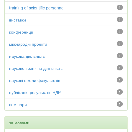
training of scientific personnel
1
виставки
1
конференції
1
міжнародні проекти
1
наукова діяльність
1
науково-технічна діяльність
1
наукові школи факультетів
1
публікація результатів НДР
1
семінари
1
за мовами