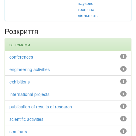
науково-
технічна
діяльність
Розкриття
за темами
conferences
1
engineering activities
1
exhibitions
1
international projects
1
publication of results of research
1
scientific activities
1
seminars
1