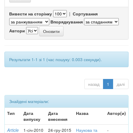
Вивести на сторінку
|
Сортування
Впорядкування
Автори
Результати 1-1 зі 1 (час пошуку: 0.003 секунди).
назад
1
далі
Знайдені матеріали:
Тип
Дата
Дата
Назва
Автор(и)
випуску
внесення
Article
1-січ-2010
24-гру-2015
Наукова та
-