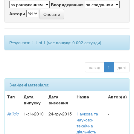
Впорядкування
Автори
Результати 1-1 зі 1 (час пошуку: 0.002 секунди).
назад
1
далі
Знайдені матеріали:
Тип
Дата
Дата
Назва
Автор(и)
випуску
внесення
Article
1-січ-2010
24-гру-2015
Наукова та
-
науково-
технічна
діяльність