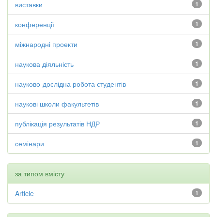
виставки
1
конференції
1
міжнародні проекти
1
наукова діяльність
1
науково-дослідна робота студентів
1
наукові школи факультетів
1
публікація результатів НДР
1
семінари
1
за типом вмісту
Article
1