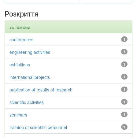
Розкриття
за темами
conferences
1
engineering activities
1
exhibitions
1
international projects
1
publication of results of research
1
scientific activities
1
seminars
1
training of scientific personnel
1