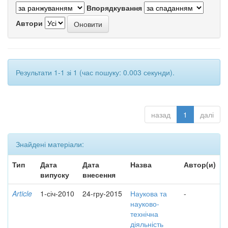
Впорядкування
Автори
Результати 1-1 зі 1 (час пошуку: 0.003 секунди).
назад
1
далі
Знайдені матеріали:
Тип
Дата
Дата
Назва
Автор(и)
випуску
внесення
Article
1-січ-2010
24-гру-2015
Наукова та
-
науково-
технічна
діяльність