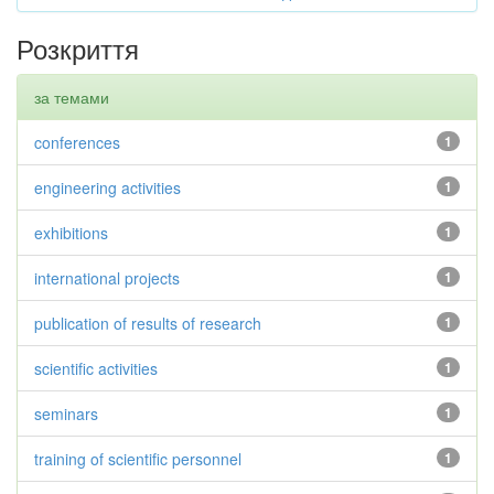
Розкриття
за темами
conferences
1
engineering activities
1
exhibitions
1
international projects
1
publication of results of research
1
scientific activities
1
seminars
1
training of scientific personnel
1