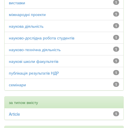
виставки
1
міжнародні проекти
1
наукова діяльність
1
науково-дослідна робота студентів
1
науково-технічна діяльність
1
наукові школи факультетів
1
публікація результатів НДР
1
семінари
1
за типом вмісту
Article
1