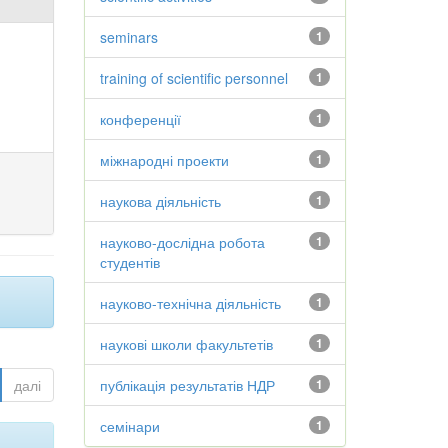
seminars
1
training of scientific personnel
1
конференції
1
міжнародні проекти
1
наукова діяльність
1
науково-дослідна робота
1
студентів
науково-технічна діяльність
1
наукові школи факультетів
1
далі
публікація результатів НДР
1
семінари
1