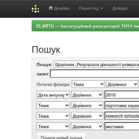
Домівка
Перегляд
Довідка
Skip
ELARTU — Інституційний репозитарій ТНТУ ім
navigation
Пошук
Пошук:
запит
Поточні фільтри:
Почати новий пошук