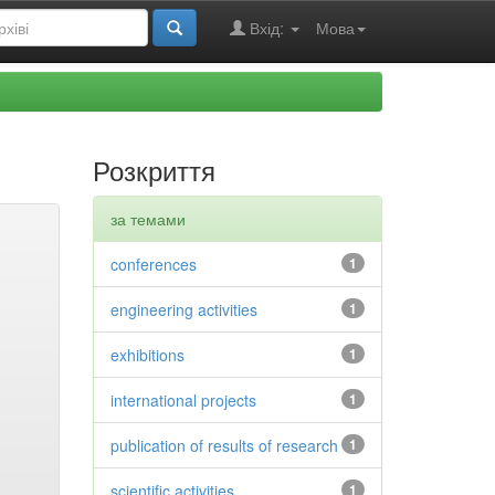
Вхід:
Мова
Розкриття
за темами
conferences
1
engineering activities
1
exhibitions
1
international projects
1
publication of results of research
1
scientific activities
1