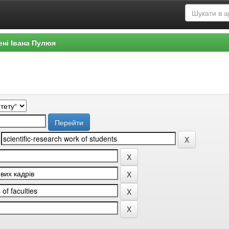
ені Івана Пулюя