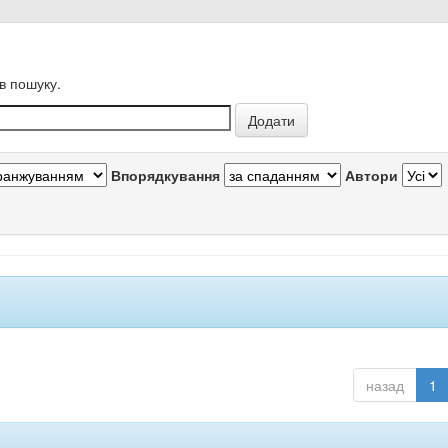
в пошуку.
Впорядкування
Автори
назад
1