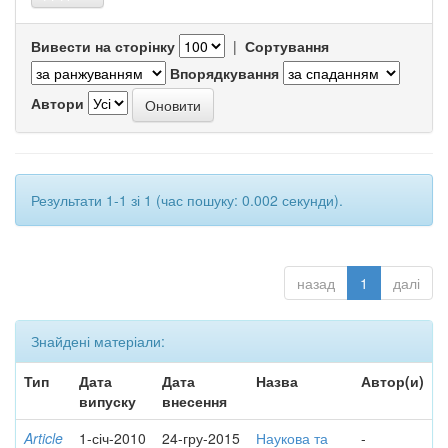
Вивести на сторінку
|
Сортування
Впорядкування
Автори
Результати 1-1 зі 1 (час пошуку: 0.002 секунди).
назад
1
далі
Знайдені матеріали:
Тип
Дата
Дата
Назва
Автор(и)
випуску
внесення
Article
1-січ-2010
24-гру-2015
Наукова та
-