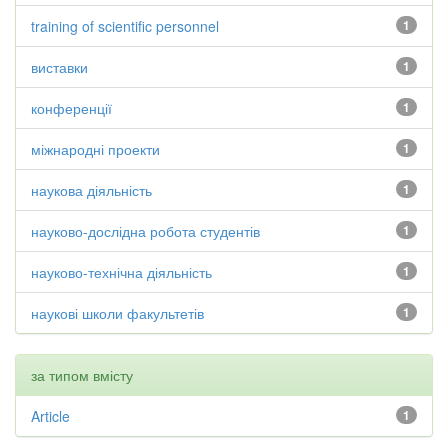
training of scientific personnel
1
виставки
1
конференції
1
міжнародні проекти
1
наукова діяльність
1
науково-дослідна робота студентів
1
науково-технічна діяльність
1
наукові школи факультетів
1
за типом вмісту
Article
1