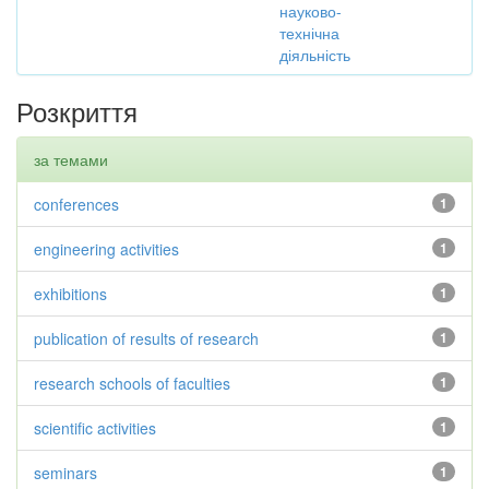
науково-
технічна
діяльність
Розкриття
за темами
conferences
1
engineering activities
1
exhibitions
1
publication of results of research
1
research schools of faculties
1
scientific activities
1
seminars
1