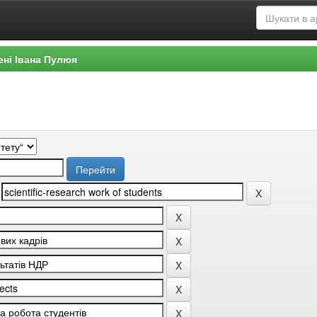
ені Івана Пулюя