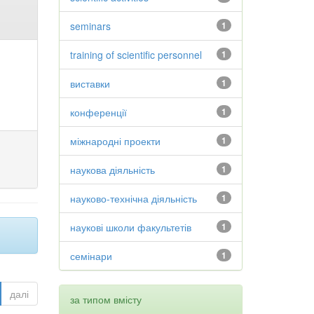
seminars
1
training of scientific personnel
1
виставки
1
конференції
1
міжнародні проекти
1
наукова діяльність
1
науково-технічна діяльність
1
наукові школи факультетів
1
семінари
1
далі
за типом вмісту