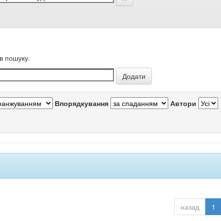
в пошуку.
Впорядкування
Автори
назад
1