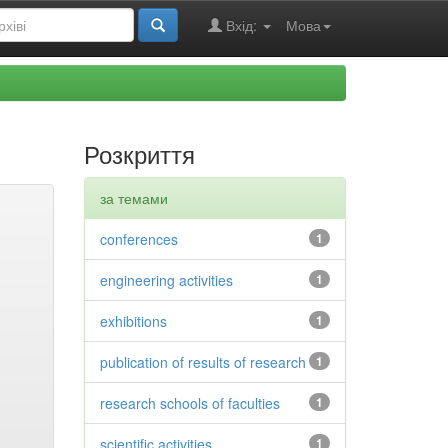
Вхід:
Мова
Розкриття
за темами
conferences
1
engineering activities
1
exhibitions
1
publication of results of research
1
research schools of faculties
1
scientific activities
1