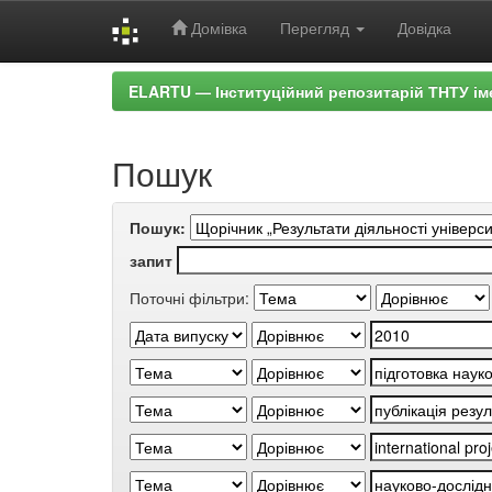
Домівка
Перегляд
Довідка
Skip
ELARTU — Інституційний репозитарій ТНТУ ім
navigation
Пошук
Пошук:
запит
Поточні фільтри: