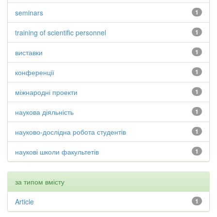
seminars
1
training of scientific personnel
1
виставки
1
конференції
1
міжнародні проекти
1
наукова діяльність
1
науково-дослідна робота студентів
1
наукові школи факультетів
1
за типом вмісту
Article
1