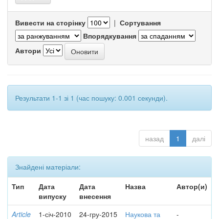
Вивести на сторінку
|
Сортування
Впорядкування
Автори
Результати 1-1 зі 1 (час пошуку: 0.001 секунди).
назад
1
далі
Знайдені матеріали:
Тип
Дата
Дата
Назва
Автор(и)
випуску
внесення
Article
1-січ-2010
24-гру-2015
Наукова та
-