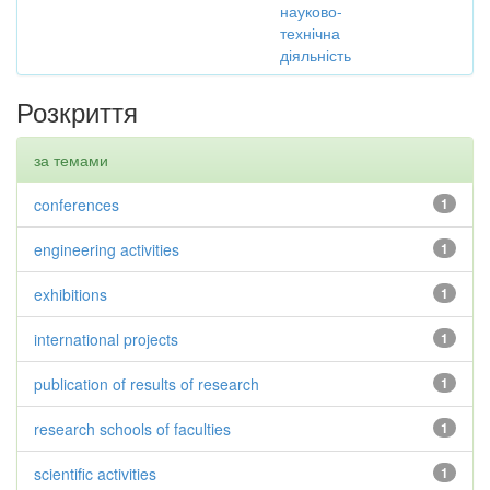
науково-
технічна
діяльність
Розкриття
за темами
conferences
1
engineering activities
1
exhibitions
1
international projects
1
publication of results of research
1
research schools of faculties
1
scientific activities
1