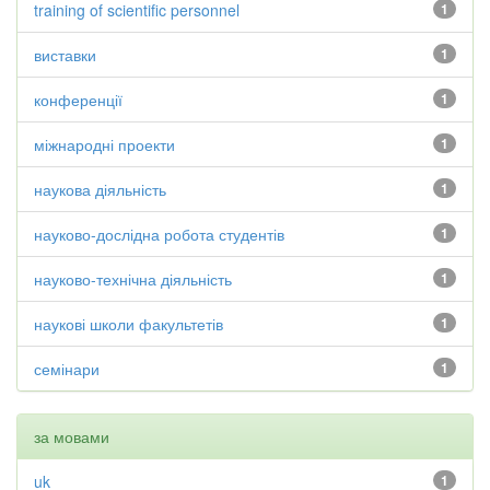
training of scientific personnel
1
виставки
1
конференції
1
міжнародні проекти
1
наукова діяльність
1
науково-дослідна робота студентів
1
науково-технічна діяльність
1
наукові школи факультетів
1
семінари
1
за мовами
uk
1