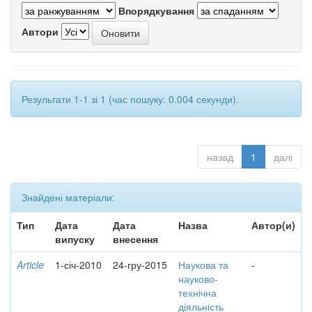
Впорядкування
Автори
Результати 1-1 зі 1 (час пошуку: 0.004 секунди).
назад
1
далі
Знайдені матеріали:
Тип
Дата
Дата
Назва
Автор(и)
випуску
внесення
Article
1-січ-2010
24-гру-2015
Наукова та
-
науково-
технічна
діяльність