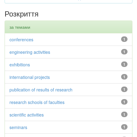
Розкриття
за темами
conferences
1
engineering activities
1
exhibitions
1
international projects
1
publication of results of research
1
research schools of faculties
1
scientific activities
1
seminars
1