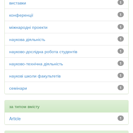
виставки
1
конференції
1
міжнародні проекти
1
наукова діяльність
1
науково-дослідна робота студентів
1
науково-технічна діяльність
1
наукові школи факультетів
1
семінари
1
за типом вмісту
Article
1