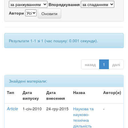
Впорядкування
Автори
Результати 1-1 зі 1 (час пошуку: 0.001 секунди).
назад
1
далі
Знайдені матеріали:
Тип
Дата
Дата
Назва
Автор(и)
випуску
внесення
Article
1-січ-2010
24-гру-2015
Наукова та
-
науково-
технічна
діяльність