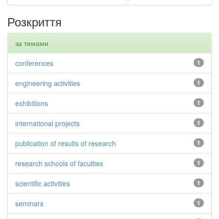
Розкриття
за темами
conferences
1
engineering activities
1
exhibitions
1
international projects
1
publication of results of research
1
research schools of faculties
1
scientific activities
1
seminars
1