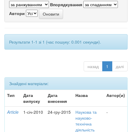
Впорядкування
Автори
Результати 1-1 зі 1 (час пошуку: 0.001 секунди).
назад
1
далі
Знайдені матеріали:
Тип
Дата
Дата
Назва
Автор(и)
випуску
внесення
Article
1-січ-2010
24-гру-2015
Наукова та
-
науково-
технічна
діяльність