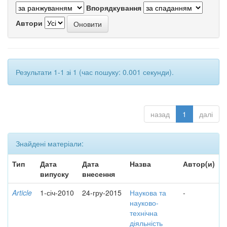
Впорядкування
Автори
Результати 1-1 зі 1 (час пошуку: 0.001 секунди).
назад
1
далі
Знайдені матеріали:
Тип
Дата
Дата
Назва
Автор(и)
випуску
внесення
Article
1-січ-2010
24-гру-2015
Наукова та
-
науково-
технічна
діяльність