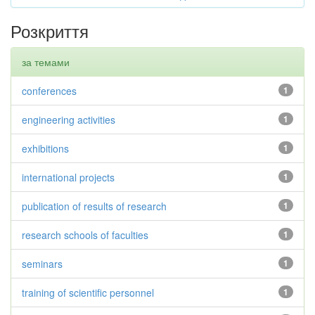
Розкриття
за темами
conferences
1
engineering activities
1
exhibitions
1
international projects
1
publication of results of research
1
research schools of faculties
1
seminars
1
training of scientific personnel
1