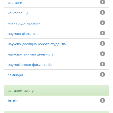
виставки
1
конференції
1
міжнародні проекти
1
наукова діяльність
1
науково-дослідна робота студентів
1
науково-технічна діяльність
1
наукові школи факультетів
1
семінари
1
за типом вмісту
Article
1