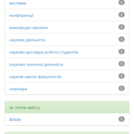
виставки
1
конференції
1
міжнародні проекти
1
наукова діяльність
1
науково-дослідна робота студентів
1
науково-технічна діяльність
1
наукові школи факультетів
1
семінари
1
за типом вмісту
Article
1