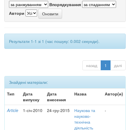
Впорядкування
Автори
Результати 1-1 зі 1 (час пошуку: 0.002 секунди).
назад
1
далі
Знайдені матеріали:
Тип
Дата
Дата
Назва
Автор(и)
випуску
внесення
Article
1-січ-2010
24-гру-2015
Наукова та
-
науково-
технічна
діяльність