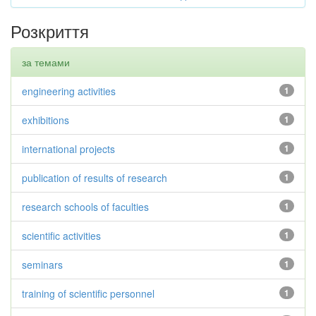
Розкриття
за темами
engineering activities
1
exhibitions
1
international projects
1
publication of results of research
1
research schools of faculties
1
scientific activities
1
seminars
1
training of scientific personnel
1