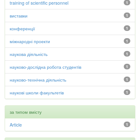
training of scientific personnel
1
виставки
1
конференції
1
міжнародні проекти
1
наукова діяльність
1
науково-дослідна робота студентів
1
науково-технічна діяльність
1
наукові школи факультетів
1
за типом вмісту
Article
1