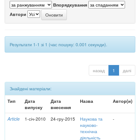
Впорядкування
Автори
Результати 1-1 зі 1 (час пошуку: 0.001 секунди).
назад
1
далі
Знайдені матеріали:
Тип
Дата
Дата
Назва
Автор(и)
випуску
внесення
Article
1-січ-2010
24-гру-2015
Наукова та
-
науково-
технічна
діяльність