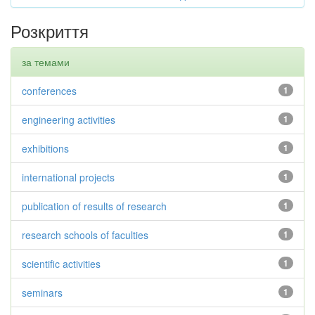
Розкриття
за темами
conferences
1
engineering activities
1
exhibitions
1
international projects
1
publication of results of research
1
research schools of faculties
1
scientific activities
1
seminars
1