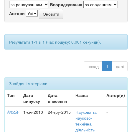
Впорядкування
Автори
Результати 1-1 зі 1 (час пошуку: 0.001 секунди).
назад
1
далі
Знайдені матеріали:
Тип
Дата
Дата
Назва
Автор(и)
випуску
внесення
Article
1-січ-2010
24-гру-2015
Наукова та
-
науково-
технічна
діяльність