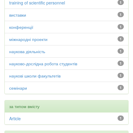
training of scientific personnel
1
виставки
1
конференції
1
міжнародні проекти
1
наукова діяльність
1
науково-дослідна робота студентів
1
наукові школи факультетів
1
семінари
1
за типом вмісту
Article
1