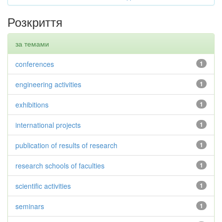
Розкриття
за темами
conferences
1
engineering activities
1
exhibitions
1
international projects
1
publication of results of research
1
research schools of faculties
1
scientific activities
1
seminars
1