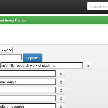
ені Івана Пулюя