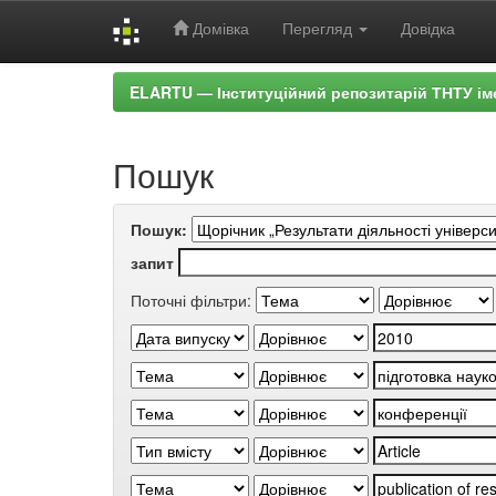
Домівка
Перегляд
Довідка
Skip
ELARTU — Інституційний репозитарій ТНТУ ім
navigation
Пошук
Пошук:
запит
Поточні фільтри: