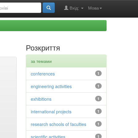
Вхід:
Мова
Розкриття
за темами
conferences
1
engineering activities
1
exhibitions
1
international projects
1
research schools of faculties
1
scientific activities
1