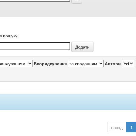
в пошуку.
Впорядкування
Автори
назад
1