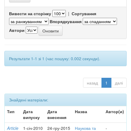
Вивести на сторінку
|
Сортування
Впорядкування
Автори
Результати 1-1 зі 1 (час пошуку: 0.002 секунди).
назад
1
далі
Знайдені матеріали:
Тип
Дата
Дата
Назва
Автор(и)
випуску
внесення
Article
1-січ-2010
24-гру-2015
Наукова та
-