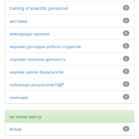
training of scientific personnel
1
виставки
1
міжнародні проекти
1
науково-дослідна робота студентів
1
науково-технічна діяльність
1
наукові школи факультетів
1
публікація результатів НДР
1
семінари
1
за типом вмісту
Article
1