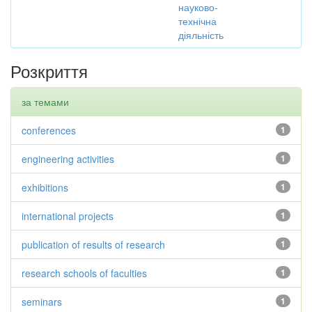
науково-
технічна
діяльність
Розкриття
за темами
conferences
1
engineering activities
1
exhibitions
1
international projects
1
publication of results of research
1
research schools of faculties
1
seminars
1