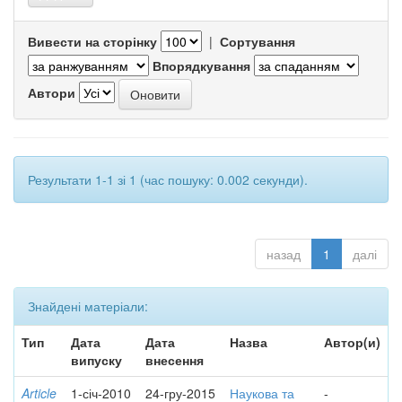
Вивести на сторінку
|
Сортування
Впорядкування
Автори
Результати 1-1 зі 1 (час пошуку: 0.002 секунди).
назад
1
далі
Знайдені матеріали:
Тип
Дата
Дата
Назва
Автор(и)
випуску
внесення
Article
1-січ-2010
24-гру-2015
Наукова та
-