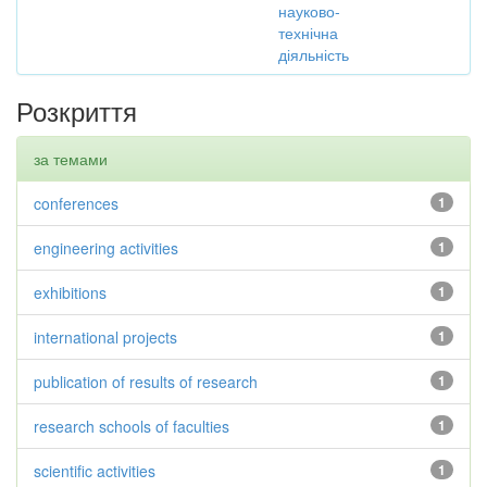
науково-
технічна
діяльність
Розкриття
за темами
conferences
1
engineering activities
1
exhibitions
1
international projects
1
publication of results of research
1
research schools of faculties
1
scientific activities
1