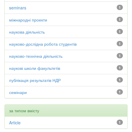
seminars
1
міжнародні проекти
1
наукова діяльність
1
науково-дослідна робота студентів
1
науково-технічна діяльність
1
наукові школи факультетів
1
публікація результатів НДР
1
семінари
1
за типом вмісту
Article
1