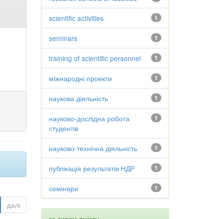
scientific activities
1
seminars
1
training of scientific personnel
1
міжнародні проекти
1
наукова діяльність
1
науково-дослідна робота
1
студентів
науково-технічна діяльність
1
публікація результатів НДР
1
семінари
1
далі
за типом вмісту