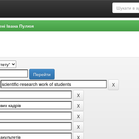
ені Івана Пулюя