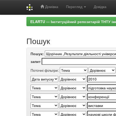
Домівка
Перегляд
Довідка
Skip
ELARTU — Інституційний репозитарій ТНТУ ім
navigation
Пошук
Пошук:
запит
Поточні фільтри: