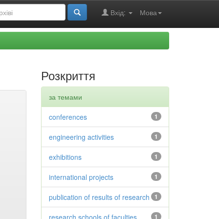
Вхід:
Мова
Розкриття
за темами
conferences
1
engineering activities
1
exhibitions
1
international projects
1
publication of results of research
1
research schools of faculties
1