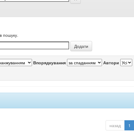
в пошуку.
Впорядкування
Автори
назад
1