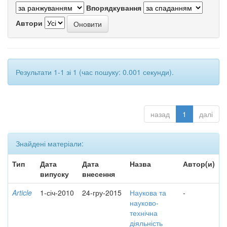
Впорядкування
Автори
Результати 1-1 зі 1 (час пошуку: 0.001 секунди).
назад
1
далі
Знайдені матеріали:
Тип
Дата
Дата
Назва
Автор(и)
випуску
внесення
Article
1-січ-2010
24-гру-2015
Наукова та
-
науково-
технічна
діяльність