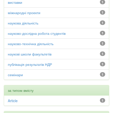
виставки
1
міжнародні проекти
1
наукова діяльність
1
науково-дослідна робота студентів
1
науково-технічна діяльність
1
наукові школи факультетів
1
публікація результатів НДР
1
семінари
1
за типом вмісту
Article
1