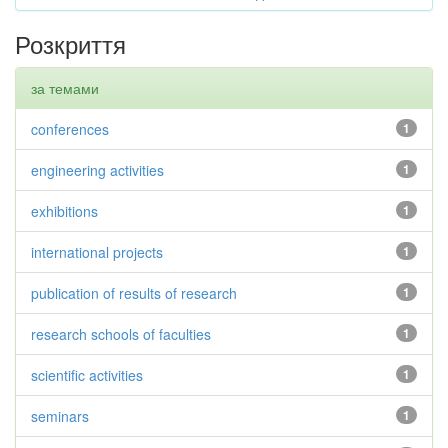
Розкриття
за темами
conferences
1
engineering activities
1
exhibitions
1
international projects
1
publication of results of research
1
research schools of faculties
1
scientific activities
1
seminars
1