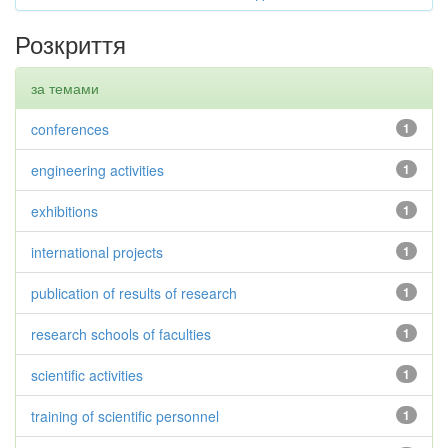
Розкриття
за темами
conferences
1
engineering activities
1
exhibitions
1
international projects
1
publication of results of research
1
research schools of faculties
1
scientific activities
1
training of scientific personnel
1