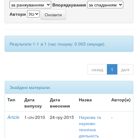
Впорядкування
Автори
Результати 1-1 зі 1 (час пошуку: 0.003 секунди).
назад
1
далі
Знайдені матеріали:
Тип
Дата
Дата
Назва
Автор(и)
випуску
внесення
Article
1-січ-2010
24-гру-2015
Наукова та
-
науково-
технічна
діяльність