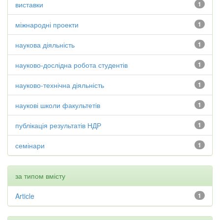
виставки
1
міжнародні проекти
1
наукова діяльність
1
науково-дослідна робота студентів
1
науково-технічна діяльність
1
наукові школи факультетів
1
публікація результатів НДР
1
семінари
1
за типом вмісту
Article
1