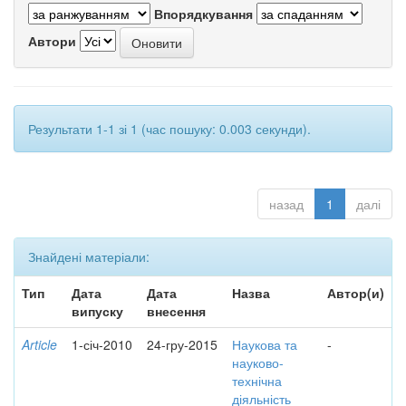
Впорядкування
Автори
Результати 1-1 зі 1 (час пошуку: 0.003 секунди).
назад
1
далі
Знайдені матеріали:
Тип
Дата
Дата
Назва
Автор(и)
випуску
внесення
Article
1-січ-2010
24-гру-2015
Наукова та
-
науково-
технічна
діяльність