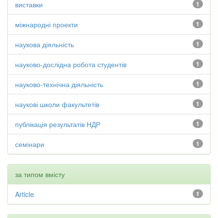
виставки
1
міжнародні проекти
1
наукова діяльність
1
науково-дослідна робота студентів
1
науково-технічна діяльність
1
наукові школи факультетів
1
публікація результатів НДР
1
семінари
1
за типом вмісту
Article
1