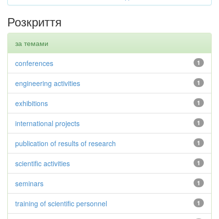
Розкриття
за темами
conferences
1
engineering activities
1
exhibitions
1
international projects
1
publication of results of research
1
scientific activities
1
seminars
1
training of scientific personnel
1