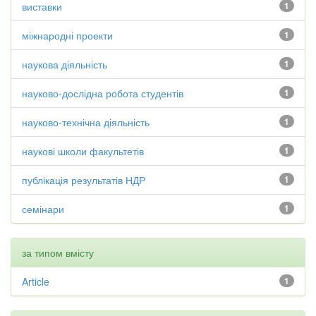
виставки
1
міжнародні проекти
1
наукова діяльність
1
науково-дослідна робота студентів
1
науково-технічна діяльність
1
наукові школи факультетів
1
публікація результатів НДР
1
семінари
1
за типом вмісту
Article
1