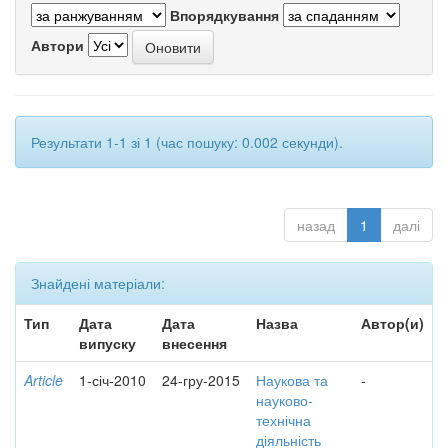
Впорядкування
Автори
Результати 1-1 зі 1 (час пошуку: 0.002 секунди).
назад
1
далі
Знайдені матеріали:
Тип
Дата
Дата
Назва
Автор(и)
випуску
внесення
Article
1-січ-2010
24-гру-2015
Наукова та
-
науково-
технічна
діяльність