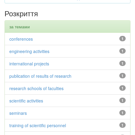
Розкриття
за темами
conferences
1
engineering activities
1
international projects
1
publication of results of research
1
research schools of faculties
1
scientific activities
1
seminars
1
training of scientific personnel
1