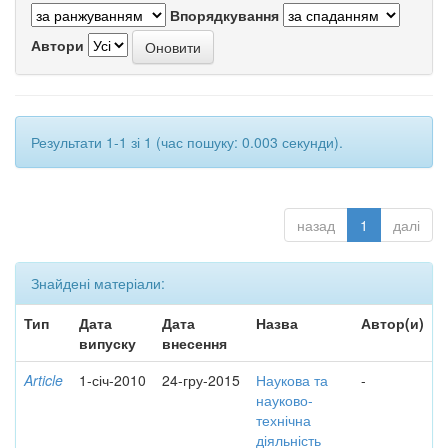
Впорядкування
Автори
Результати 1-1 зі 1 (час пошуку: 0.003 секунди).
назад
1
далі
Знайдені матеріали:
Тип
Дата
Дата
Назва
Автор(и)
випуску
внесення
Article
1-січ-2010
24-гру-2015
Наукова та
-
науково-
технічна
діяльність