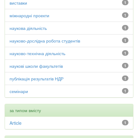
виставки
1
міжнародні проекти
1
наукова діяльність
1
науково-дослідна робота студентів
1
науково-технічна діяльність
1
наукові школи факультетів
1
публікація результатів НДР
1
семінари
1
за типом вмісту
Article
1