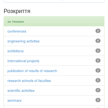
Розкриття
за темами
conferences
1
engineering activities
1
exhibitions
1
international projects
1
publication of results of research
1
research schools of faculties
1
scientific activities
1
seminars
1