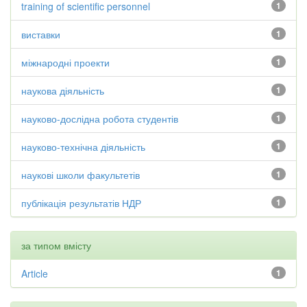
training of scientific personnel
1
виставки
1
міжнародні проекти
1
наукова діяльність
1
науково-дослідна робота студентів
1
науково-технічна діяльність
1
наукові школи факультетів
1
публікація результатів НДР
1
за типом вмісту
Article
1