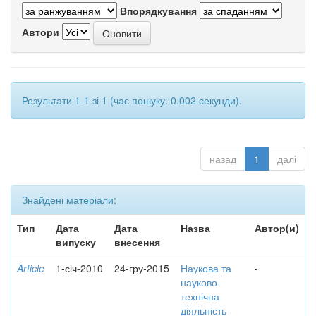
Впорядкування
Автори
Результати 1-1 зі 1 (час пошуку: 0.002 секунди).
назад
1
далі
Знайдені матеріали:
Тип
Дата
Дата
Назва
Автор(и)
випуску
внесення
Article
1-січ-2010
24-гру-2015
Наукова та
-
науково-
технічна
діяльність