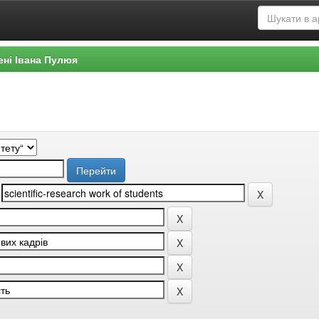
ені Івана Пулюя