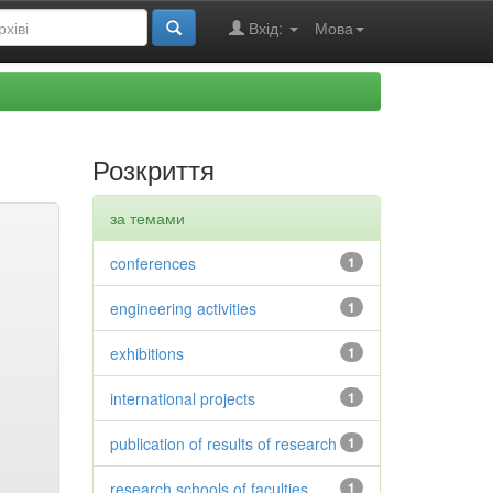
Вхід:
Мова
Розкриття
за темами
conferences
1
engineering activities
1
exhibitions
1
international projects
1
publication of results of research
1
research schools of faculties
1