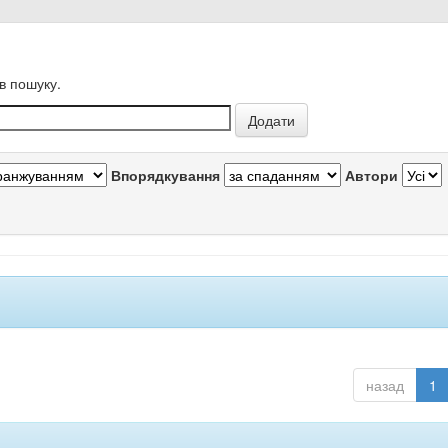
в пошуку.
Впорядкування
Автори
назад
1