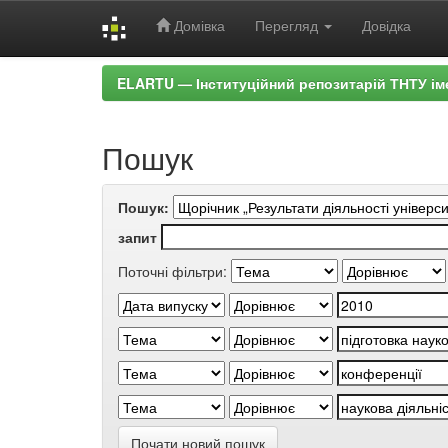
Домівка
Перегляд
Довідка
Skip
ELARTU — Інституційний репозитарій ТНТУ ім
navigation
Пошук
Пошук:
запит
Поточні фільтри:
Почати новий пошук