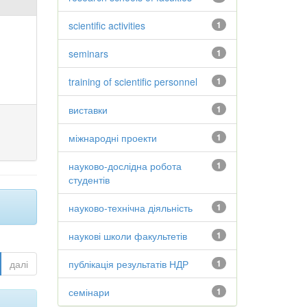
scientific activities
1
seminars
1
training of scientific personnel
1
виставки
1
міжнародні проекти
1
науково-дослідна робота
1
студентів
науково-технічна діяльність
1
наукові школи факультетів
1
далі
публікація результатів НДР
1
семінари
1