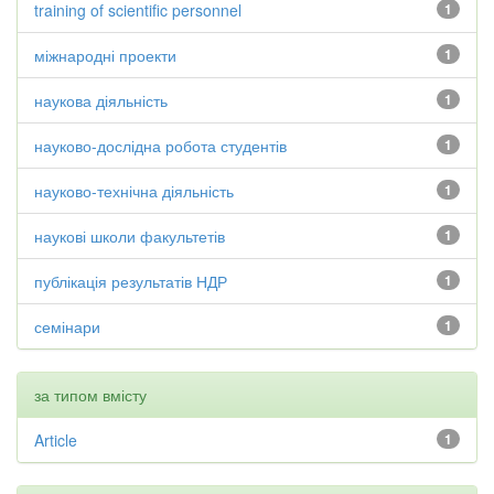
training of scientific personnel
1
міжнародні проекти
1
наукова діяльність
1
науково-дослідна робота студентів
1
науково-технічна діяльність
1
наукові школи факультетів
1
публікація результатів НДР
1
семінари
1
за типом вмісту
Article
1