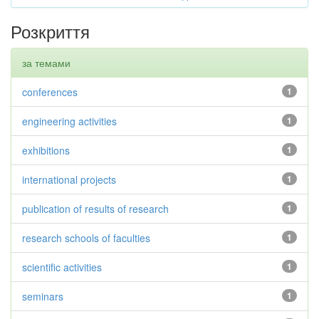
Розкриття
за темами
conferences
1
engineering activities
1
exhibitions
1
international projects
1
publication of results of research
1
research schools of faculties
1
scientific activities
1
seminars
1