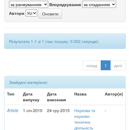
Впорядкування
Автори
Результати 1-1 зі 1 (час пошуку: 0.002 секунди).
назад
1
далі
Знайдені матеріали:
Тип
Дата
Дата
Назва
Автор(и)
випуску
внесення
Article
1-січ-2010
24-гру-2015
Наукова та
-
науково-
технічна
діяльність