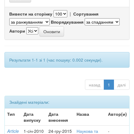
Вивести на сторінку
|
Сортування
Впорядкування
Автори
Результати 1-1 зі 1 (час пошуку: 0.002 секунди).
назад
1
далі
Знайдені матеріали:
Тип
Дата
Дата
Назва
Автор(и)
випуску
внесення
Article
1-січ-2010
24-гру-2015
Наукова та
-