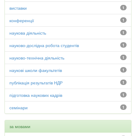
виставки
1
конференції
1
наукова діяльність
1
науково-дослідна робота студентів
1
науково-технічна діяльність
1
наукові школи факультетів
1
публікація результатів НДР
1
підготовка наукових кадрів
1
семінари
1
за мовами