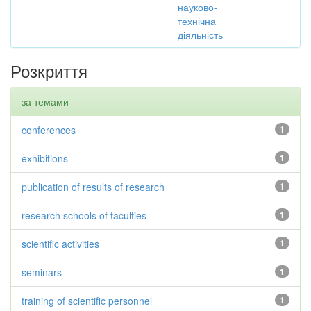
науково-
технічна
діяльність
Розкриття
за темами
conferences
1
exhibitions
1
publication of results of research
1
research schools of faculties
1
scientific activities
1
seminars
1
training of scientific personnel
1