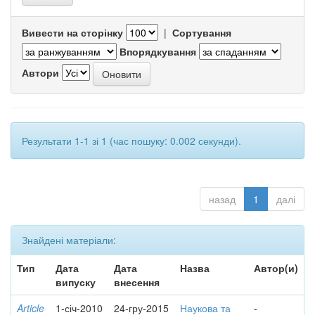
Вивести на сторінку
|
Сортування
Впорядкування
Автори
Результати 1-1 зі 1 (час пошуку: 0.002 секунди).
назад
1
далі
Знайдені матеріали:
Тип
Дата
Дата
Назва
Автор(и)
випуску
внесення
Article
1-січ-2010
24-гру-2015
Наукова та
-