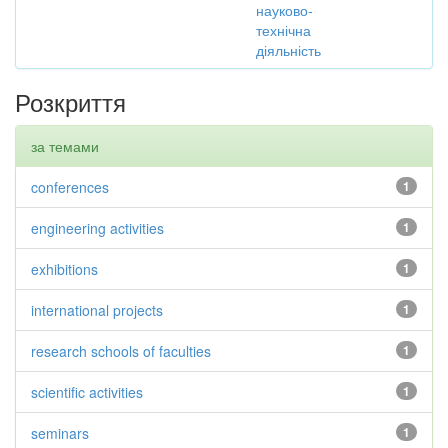
науково-
технічна
діяльність
Розкриття
за темами
conferences
1
engineering activities
1
exhibitions
1
international projects
1
research schools of faculties
1
scientific activities
1
seminars
1