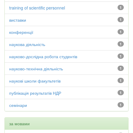
training of scientific personnel
1
виставки
1
конференції
1
наукова діяльність
1
науково-дослідна робота студентів
1
науково-технічна діяльність
1
наукові школи факультетів
1
публікація результатів НДР
1
семінари
1
за мовами