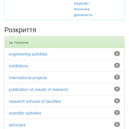
науково-
технічна
діяльність
Розкриття
за темами
engineering activities
1
exhibitions
1
international projects
1
publication of results of research
1
research schools of faculties
1
scientific activities
1
seminars
1