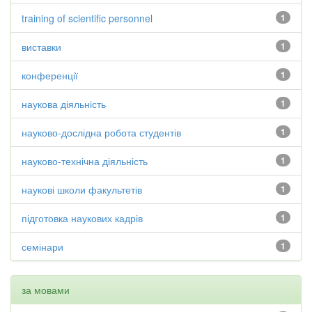
training of scientific personnel
1
виставки
1
конференції
1
наукова діяльність
1
науково-дослідна робота студентів
1
науково-технічна діяльність
1
наукові школи факультетів
1
підготовка наукових кадрів
1
семінари
1
за мовами