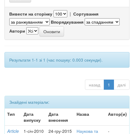
Вивести на сторінку
|
Сортування
Впорядкування
Автори
Результати 1-1 зі 1 (час пошуку: 0.003 секунди).
назад
1
далі
Знайдені матеріали:
Тип
Дата
Дата
Назва
Автор(и)
випуску
внесення
Article
1-січ-2010
24-гру-2015
Наукова та
-